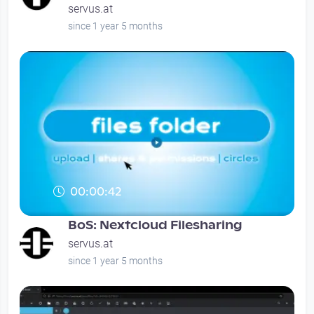
servus.at
since 1 year 5 months
00:00:42
BoS: Nextcloud Filesharing
servus.at
since 1 year 5 months