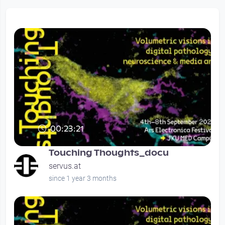
00:23:21
Touching Thoughts: Volumetric visions in
digital pathology, neuroscience and
Touching Thoughts_docu
media ar
servus.at
since 1 year 3 months