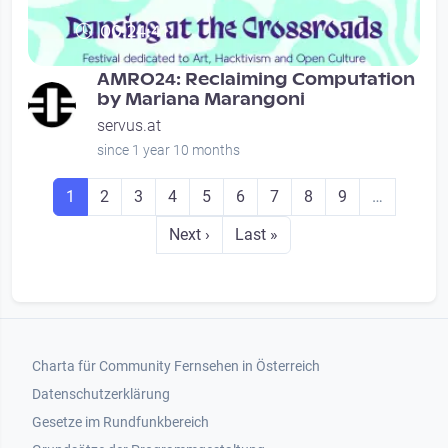
00:24:41
AMRO24: Reclaiming Computation
by Mariana Marangoni
servus.at
since 1 year 10 months
Seitennummerierung
Seite
Seite
Seite
Seite
Seite
Seite
Seite
Seite
Seite
1
2
3
4
5
6
7
8
9
…
Next page
Last page
Next ›
Last »
Footer 1
Charta für Community Fernsehen in Österreich
Datenschutzerklärung
Gesetze im Rundfunkbereich