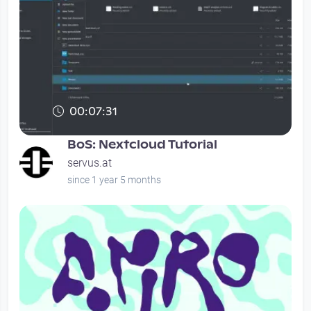
00:07:31
BoS: Nextcloud Tutorial
servus.at
since 1 year 5 months