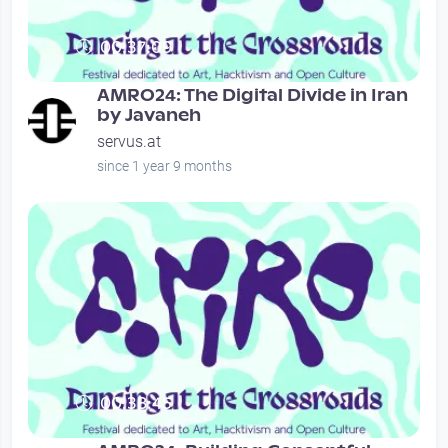
00:37:09
AMRO24: The Digital Divide in Iran
by Javaneh
servus.at
since 1 year 9 months
00:38:45