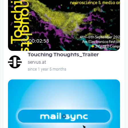
00:02:53
Touching Thoughts: Volumetric visions in
digital pathology, neuroscience and
Touching Thoughts_Trailer
media ar
servus.at
since 1 year 5 months