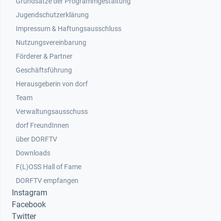
Grundsätze der Programmgestaltung
Jugendschutzerklärung
Impressum & Haftungsausschluss
Nutzungsvereinbarung
Footer 2
Förderer & Partner
Geschäftsführung
Herausgeberin von dorf
Team
Verwaltungsausschuss
dorf FreundInnen
Footer 3
über DORFTV
Downloads
F(L)OSS Hall of Fame
Footer 4
DORFTV empfangen
Instagram
Facebook
Twitter