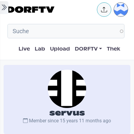
Skip to main content
User 
Hauptnavigation
Live
Lab
Upload
DORFTV
Thek
servus
Member since
15 years 11 months ago