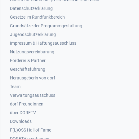
Datenschutzerklärung
Gesetze im Rundfunkbereich
Grundsätze der Programmgestaltung
Jugendschutzerklärung
Impressum & Haftungsausschluss
Nutzungsvereinbarung
Footer 2
Förderer & Partner
Geschäftsführung
Herausgeberin von dorf
Team
Verwaltungsausschuss
dorf FreundInnen
Footer 3
über DORFTV
Downloads
F(L)OSS Hall of Fame
Footer 4
DORFTV empfangen