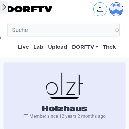
Skip to main content
User 
m
Hauptnavigation
Live
Lab
Upload
DORFTV
Thek
Holzhaus
Member since
12 years 2 months ago