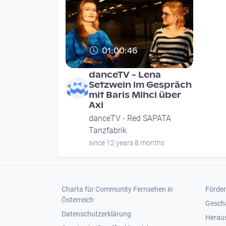
01:00:46
danceTV - Lena
Setzwein im Gespräch
mit Baris Mihci über
Axi
danceTV - Red SAPATA
Tanzfabrik
since 12 years 8 months
Footer 1
Foot
Charta für Community Fernsehen in
Förder
Österreich
Gesch
Datenschutzerklärung
Heraus