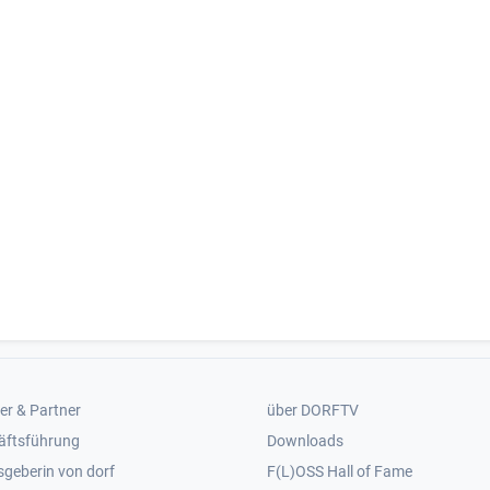
er 2
Footer 3
er & Partner
über DORFTV
äftsführung
Downloads
geberin von dorf
F(L)OSS Hall of Fame