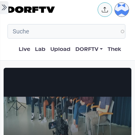
Skip to main content
User 
Hauptnavigation
Live
Lab
Upload
DORFTV
Thek