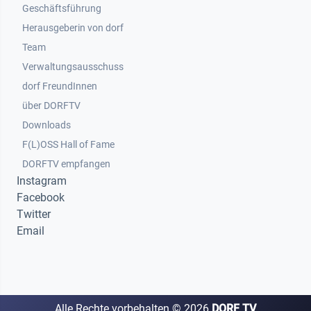
Geschäftsführung
Herausgeberin von dorf
Team
Verwaltungsausschuss
dorf FreundInnen
Footer 3
über DORFTV
Downloads
F(L)OSS Hall of Fame
Footer 4
DORFTV empfangen
Instagram
Facebook
Twitter
Email
Alle Rechte vorbehalten ©
2026
DORF TV