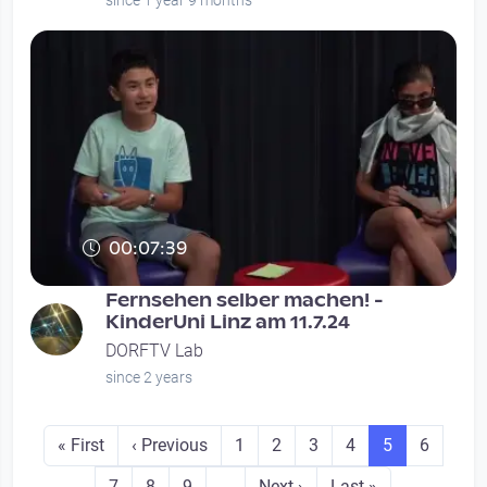
since 1 year 9 months
00:07:39
Fernsehen selber machen! -
KinderUni Linz am 11.7.24
DORFTV Lab
since 2 years
Seitennummerierung
First page
Previous page
Seite
Seite
Seite
Seite
Seite
Seite
« First
‹ Previous
1
2
3
4
5
6
Seite
Seite
Seite
Next page
Last page
7
8
9
…
Next ›
Last »