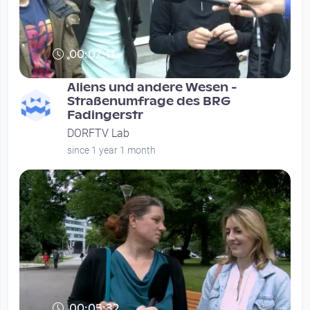
00:07:11
Aliens und andere Wesen -
Straßenumfrage des BRG
Fadingerstr
DORFTV Lab
since 1 year 1 month
00:05:32