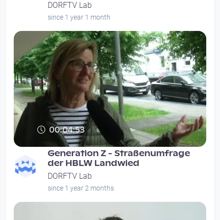
DORFTV Lab
since 1 year 1 month
00:04:53
Generation Z - Straßenumfrage
der HBLW Landwied
DORFTV Lab
since 1 year 2 months