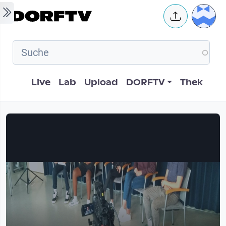
Skip to main content
User 
Hauptnavigation
Live
Lab
Upload
DORFTV
Thek