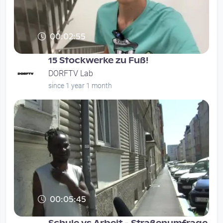
00:02:55
15 Stockwerke zu Fuß!
DORFTV Lab
since 1 year 1 month
00:05:45