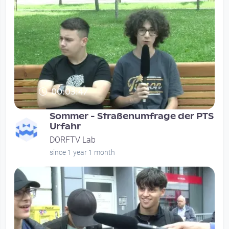
00:03:47
Sommer - Straßenumfrage der PTS
Urfahr
DORFTV Lab
since 1 year 1 month