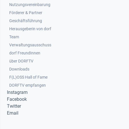
Nutzungsvereinbarung
Footer 2
Förderer & Partner
Geschäftsführung
Herausgeberin von dorf
Team
Verwaltungsausschuss
dorf FreundInnen
Footer 3
über DORFTV
Downloads
F(L)OSS Hall of Fame
Footer 4
DORFTV empfangen
Instagram
Facebook
Twitter
Email