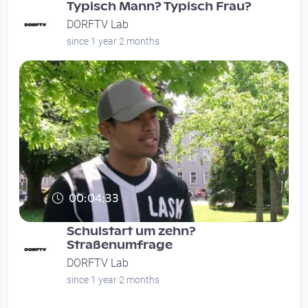
Typisch Mann? Typisch Frau?
DORFTV Lab
since 1 year 2 months
00:04:33
Schulstart um zehn?
Straßenumfrage
DORFTV Lab
since 1 year 2 months
Seitennummerierung