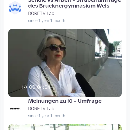
Schule vs Arbeit - Straßenumfrage
des Brucknergymnasium Wels
DORFTV Lab
since 1 year 1 month
00:04:04
Meinungen zu KI - Umfrage
DORFTV Lab
since 1 year 1 month