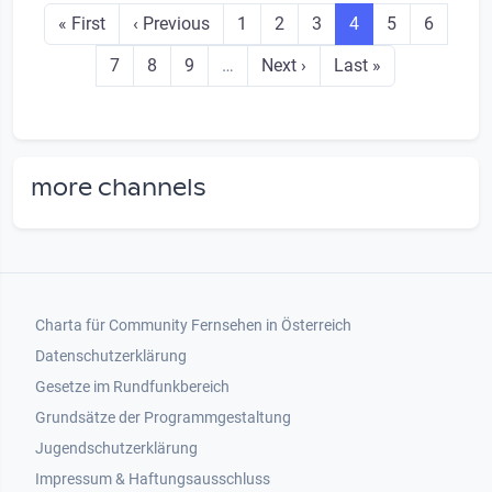
First page
Previous page
Seite
Seite
Seite
Seite
Seite
Seite
« First
‹ Previous
1
2
3
4
5
6
Seite
Seite
Seite
Next page
Last page
7
8
9
…
Next ›
Last »
more channels
Footer 1
Charta für Community Fernsehen in Österreich
Datenschutzerklärung
Gesetze im Rundfunkbereich
Grundsätze der Programmgestaltung
Jugendschutzerklärung
Impressum & Haftungsausschluss