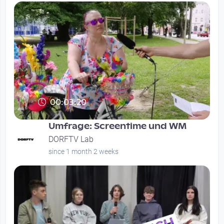
00:03:20
Umfrage: Screentime und WM
DORFTV Lab
since 1 month 2 weeks