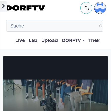
Skip to main content
User 
Hauptnavigation
Live
Lab
Upload
DORFTV
Thek