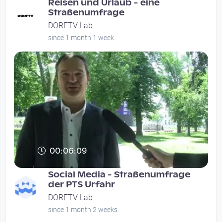
Reisen und Urlaub - eine
Straßenumfrage
DORFTV Lab
since 1 month 1 week
00:06:09
Social Media - Straßenumfrage
der PTS Urfahr
DORFTV Lab
since 1 month 2 weeks