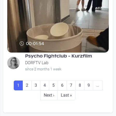
00:01:54
Psycho Fightclub - Kurzfilm
DORFTV Lab
since 2 months 1 week
Seitennummerierung
Seite
Seite
Seite
Seite
Seite
Seite
Seite
Seite
Seite
1
2
3
4
5
6
7
8
9
…
Next page
Last page
Next ›
Last »