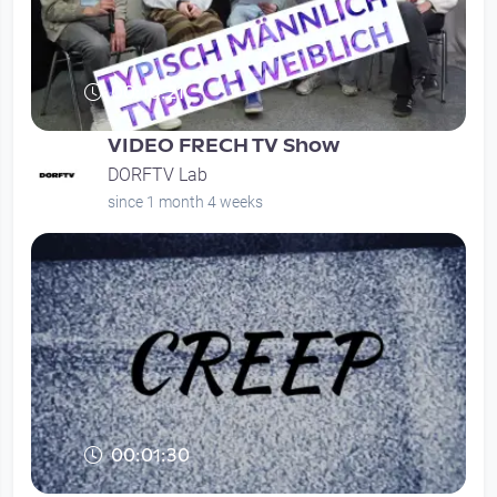
00:10:21
VIDEO FRECH TV Show
DORFTV Lab
since 1 month 4 weeks
00:01:30