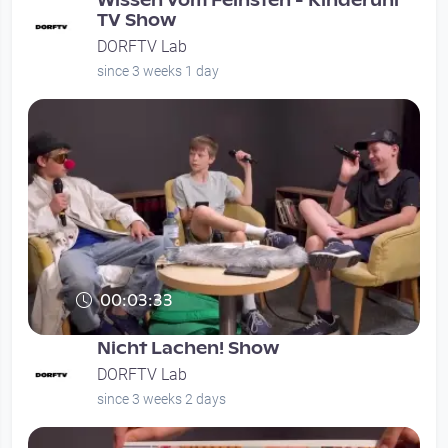
Wissen vom Feinsten - Kinderuni
TV Show
DORFTV Lab
since 3 weeks 1 day
00:03:33
Nicht Lachen! Show
DORFTV Lab
since 3 weeks 2 days