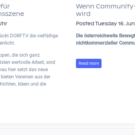
für
Wenn Community-TV
nsszene
wird
Uhr
Posted Tuesday 16. Jun.
ückt DORFTV die vielfältige
Die österreichweite Bewegt
nlicht.
nichtkommerzieller Commu
ppen, die sich ganz
ten wertvolle Arbeit, sind
Read more
nau hier setzt das neue
 bieten Vereinen aus der
ichten, Ideen und die