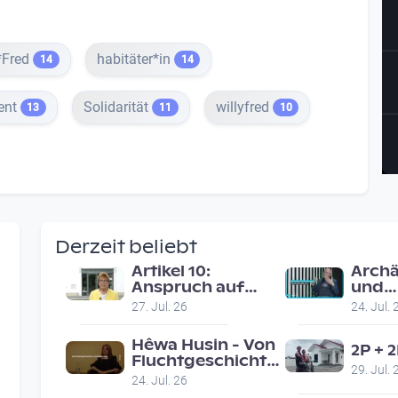
*Fred
habitäter*in
14
14
ent
Solidarität
willyfred
13
11
10
Derzeit beliebt
Artikel 10:
Archä
Anspruch auf
und
faires
Denk
27. Jul. 26
24. Jul. 
Gerichtsverfahren
- Alb
Neug
Hêwa Husin - Von
2P + 
Studi
Fluchtgeschichten
29. Jul. 
zu Erfolgsstories
24. Jul. 26