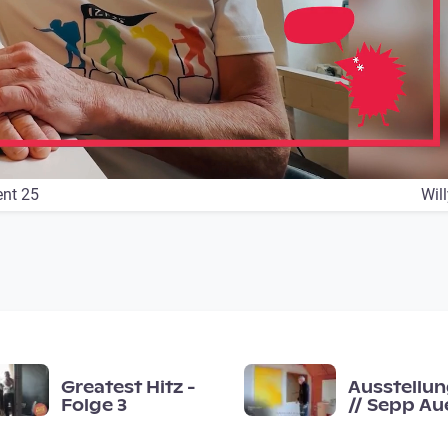
ent 25
Wil
Greatest Hitz -
Ausstellun
Folge 3
// Sepp Aue
· Fläche ·