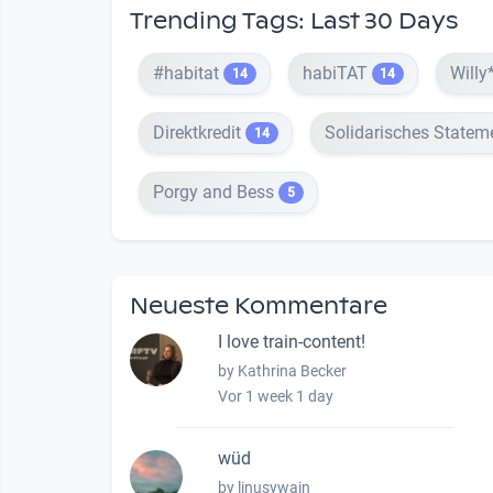
Trending Tags: Last 30 Days
#habitat
habiTAT
Willy
14
14
Direktkredit
Solidarisches Statem
14
Porgy and Bess
5
Neueste Kommentare
I love train-content!
by Kathrina Becker
Vor 1 week 1 day
wüd
by linusywain