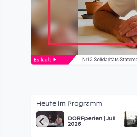
Es läuft
Nr13 Solidaritäts-Statem
Live Streaming
Heute im Programm
lidaritäts-
DORFperlen | Juli
ent 25
2026