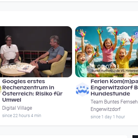
00:00:46
00:07:33
Googles erstes
Ferien Kom(m)p
Rechenzentrum in
Engerwitzdorf 
Österreich: Risiko für
Hundestunde
Umwel
Team Buntes Fernseh
Digital Village
Engerwitzdorf
since 22 hours 4 min
since 1 day 1 hour