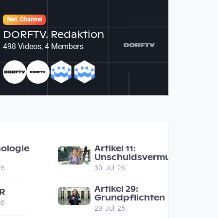
feat. Channel
DORFTV. Redaktion
498 Videos, 4 Members
ologie
Artikel 11:
Unschuldsvermutung
malschutz
26
30. Jul. 26
ert
ebauer /
Artikel 29:
2R
o Wels
Grundpflichten
26
29. Jul. 26