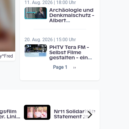
11. Aug. 2026 | 18:00 Uhr
Archäologie und
Denkmalschutz -
Albert
Neugebauer /
Studio Wels
20. Aug. 2026 | 15:00 Uhr
PHTV Tera FM -
Selbst Filme
ly*Fred
gestalten - ein
Beitrag zur
Seitennummerierung
Next page
Page 1
››
medienpädagigischen
Schulentwicklung
gsfilm
Nr11 Solidaritäts-
r. Linie
Statement 25
 Raum