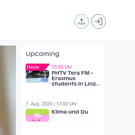
User accoun
Upcoming
Heute
15:00 Uhr
PHTV Tera FM -
Erasmus
students in Linz
ask people on
road for
recommendations
7. Aug. 2026 | 13:00 Uhr
Klima und Du