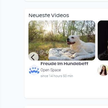
Neueste Videos
00:00:20
 Juli 2026
Freude im Hundebett
Open Space
urs
since 14 hours 50 min