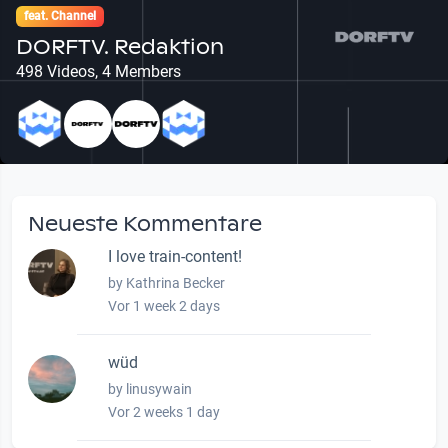
feat. Channel
DORFTV. Redaktion
498 Videos, 4 Members
Neueste Kommentare
I love train-content!
by Kathrina Becker
Vor 1 week 2 days
wüd
by linusywain
Vor 2 weeks 1 day