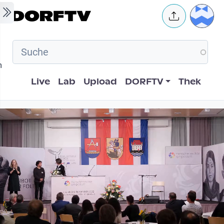
Skip to main content
User 
m
Hauptnavigation
Live
Lab
Upload
DORFTV
Thek