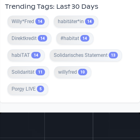
Trending Tags: Last 30 Days
Willy*Fred
habitäter*in
14
14
Direktkredit
#habitat
14
14
habiTAT
Solidarisches Statement
14
13
Solidarität
willyfred
11
10
Porgy LIVE
5