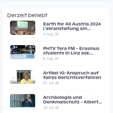
wow amazing, superior!!!!
by Verena Treul
Derzeit beliebt
Vor 2 weeks 2 days
Earth for All Austria 2024
| Veranstaltung am
Coole Sendung, tolle…
8.7.2024
4. Aug. 26
by ulrich
Vor 1 month 1 week
PHTV Tera FM - Erasmus
students in Linz ask
people on road for
Eure Show war super :-)…
6. Aug. 26
recommendations
by miklas_wauzler
Vor 1 month 2 weeks
Artikel 10: Anspruch auf
faires Gerichtsverfahren
27. Jul. 26
Archäologie und
Denkmalschutz - Albert
Neugebauer / Studio
24. Jul. 26
Wels