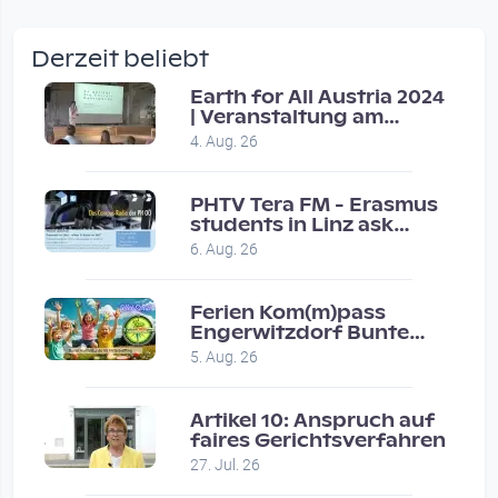
wow amazing, superior!!!!
by Verena Treul
Derzeit beliebt
Vor 2 weeks 4 days
Earth for All Austria 2024
| Veranstaltung am
Coole Sendung, tolle…
8.7.2024
4. Aug. 26
by ulrich
Vor 1 month 2 weeks
PHTV Tera FM - Erasmus
students in Linz ask
people on road for
Eure Show war super :-)…
6. Aug. 26
recommendations
by miklas_wauzler
Vor 1 month 2 weeks
Ferien Kom(m)pass
Engerwitzdorf Bunte
Hundestunde
5. Aug. 26
Artikel 10: Anspruch auf
faires Gerichtsverfahren
27. Jul. 26