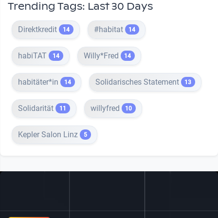
Trending Tags: Last 30 Days
Direktkredit
#habitat
14
14
habiTAT
Willy*Fred
14
14
habitäter*in
Solidarisches Statement
14
13
Solidarität
willyfred
11
10
Kepler Salon Linz
5