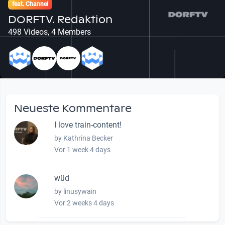
feat. Channel
DORFTV. Redaktion
498 Videos, 4 Members
Neueste Kommentare
I love train-content!
by Kathrina Becker
Vor 1 week 4 days
wüd
by linusywain
Vor 2 weeks 4 days