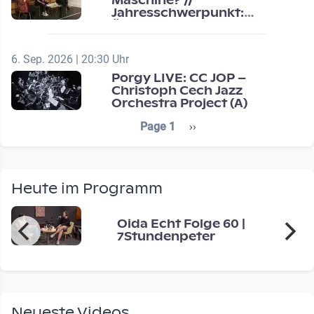
Maschine? //
Jahresschwerpunkt:
Übergänge / Transitions
6. Sep. 2026 | 20:30 Uhr
Porgy LIVE: CC JOP –
Christoph Cech Jazz
Orchestra Project (A)
Seitennummerierung
Next page
Page 1
››
Heute im Programm
Oida Echt Folge 60 |
7Stundenpeter
Neueste Videos