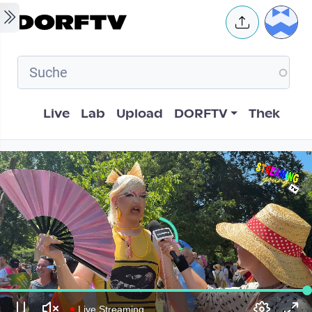
Skip to main content
User 
Hauptnavigation
Live
Lab
Upload
DORFTV
Thek
Live Streaming