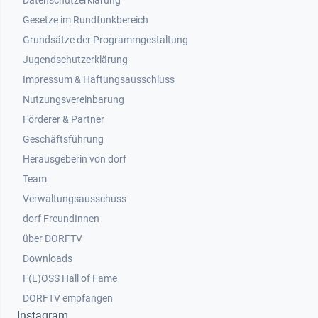
Datenschutzerklärung
Gesetze im Rundfunkbereich
Grundsätze der Programmgestaltung
Jugendschutzerklärung
Impressum & Haftungsausschluss
Nutzungsvereinbarung
Footer 2
Förderer & Partner
Geschäftsführung
Herausgeberin von dorf
Team
Verwaltungsausschuss
dorf FreundInnen
Footer 3
über DORFTV
Downloads
F(L)OSS Hall of Fame
Footer 4
DORFTV empfangen
Instagram