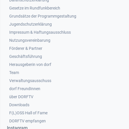
Datenschutzerklärung
Gesetze im Rundfunkbereich
Grundsätze der Programmgestaltung
Jugendschutzerklärung
Impressum & Haftungsausschluss
Nutzungsvereinbarung
Footer 2
Förderer & Partner
Geschäftsführung
Herausgeberin von dorf
Team
Verwaltungsausschuss
dorf FreundInnen
Footer 3
über DORFTV
Downloads
F(L)OSS Hall of Fame
Footer 4
DORFTV empfangen
Instagram