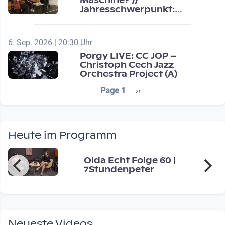
Maschine? //
Jahresschwerpunkt:
Übergänge / Transitions
6. Sep. 2026 | 20:30 Uhr
Porgy LIVE: CC JOP –
Christoph Cech Jazz
Orchestra Project (A)
Seitennummerierung
Next page
Page 1
››
Heute im Programm
Oida Echt Folge 60 |
7Stundenpeter
Neueste Videos