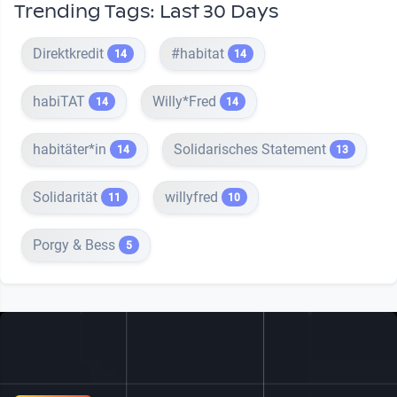
Trending Tags: Last 30 Days
Direktkredit
#habitat
14
14
habiTAT
Willy*Fred
14
14
habitäter*in
Solidarisches Statement
14
13
Solidarität
willyfred
11
10
Porgy & Bess
5