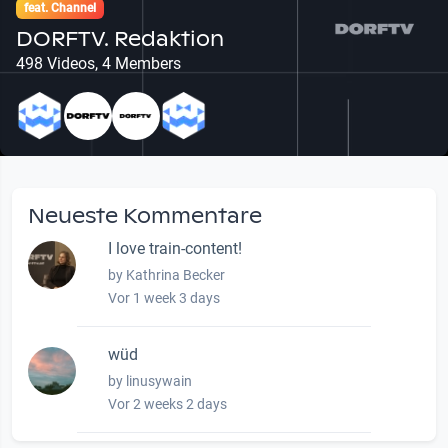
feat. Channel
DORFTV. Redaktion
498 Videos, 4 Members
Neueste Kommentare
I love train-content!
by Kathrina Becker
Vor 1 week 3 days
wüd
by linusywain
Vor 2 weeks 2 days