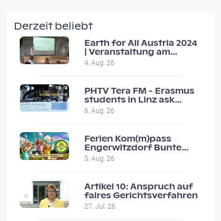
wow amazing, superior!!!!
by Verena Treul
Derzeit beliebt
Vor 2 weeks 3 days
Earth for All Austria 2024
| Veranstaltung am
Coole Sendung, tolle…
8.7.2024
4. Aug. 26
by ulrich
Vor 1 month 2 weeks
PHTV Tera FM - Erasmus
students in Linz ask
people on road for
Eure Show war super :-)…
6. Aug. 26
recommendations
by miklas_wauzler
Vor 1 month 2 weeks
Ferien Kom(m)pass
Engerwitzdorf Bunte
Hundestunde
5. Aug. 26
Artikel 10: Anspruch auf
faires Gerichtsverfahren
27. Jul. 26