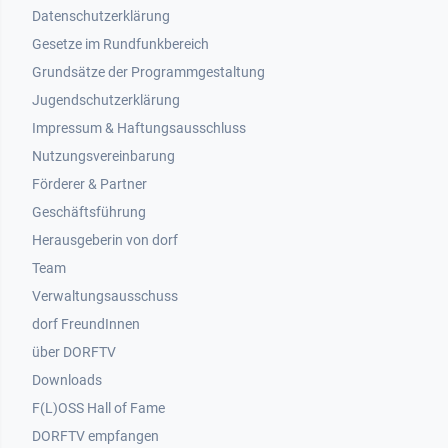
Datenschutzerklärung
Gesetze im Rundfunkbereich
Grundsätze der Programmgestaltung
Jugendschutzerklärung
Impressum & Haftungsausschluss
Nutzungsvereinbarung
Footer 2
Förderer & Partner
Geschäftsführung
Herausgeberin von dorf
Team
Verwaltungsausschuss
dorf FreundInnen
Footer 3
über DORFTV
Downloads
F(L)OSS Hall of Fame
Footer 4
DORFTV empfangen