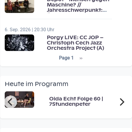
Maschine? //
Jahresschwerpunkt:
Übergänge / Transitions
6. Sep. 2026 | 20:30 Uhr
Porgy LIVE: CC JOP –
Christoph Cech Jazz
Orchestra Project (A)
Seitennummerierung
Next page
Page 1
››
Heute im Programm
Oida Echt Folge 60 |
7Stundenpeter