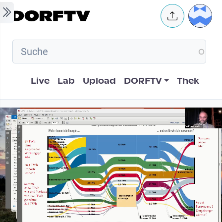
Skip to main content
User 
Hauptnavigation
Live
Lab
Upload
DORFTV
Thek