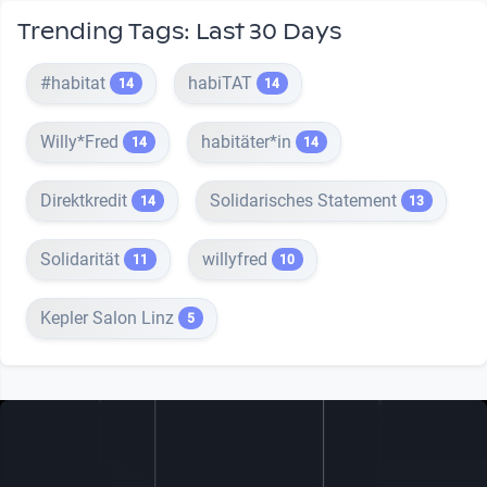
Trending Tags: Last 30 Days
#habitat
habiTAT
14
14
Willy*Fred
habitäter*in
14
14
Direktkredit
Solidarisches Statement
14
13
Solidarität
willyfred
11
10
Kepler Salon Linz
5