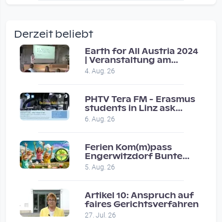
wow amazing, superior!!!!
by Verena Treul
Derzeit beliebt
Vor 2 weeks 4 days
Earth for All Austria 2024
| Veranstaltung am
Coole Sendung, tolle…
8.7.2024
4. Aug. 26
by ulrich
Vor 1 month 2 weeks
PHTV Tera FM - Erasmus
students in Linz ask
people on road for
Eure Show war super :-)…
6. Aug. 26
recommendations
by miklas_wauzler
Vor 1 month 2 weeks
Ferien Kom(m)pass
Engerwitzdorf Bunte
Hundestunde
5. Aug. 26
Artikel 10: Anspruch auf
faires Gerichtsverfahren
27. Jul. 26