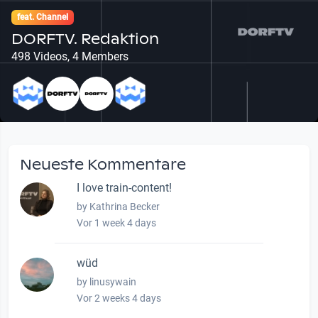
feat. Channel
DORFTV. Redaktion
498 Videos, 4 Members
Neueste Kommentare
I love train-content!
by Kathrina Becker
Vor 1 week 4 days
wüd
by linusywain
Vor 2 weeks 4 days