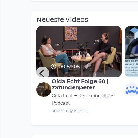
mendations
Neueste Videos
00:51:05
 Austria
Oida Echt Folge 60 |
staltung am
7Stundenpeter
Oida Echt – Der Dating-Story-
ture
Podcast
rs
since 1 day 5 hours