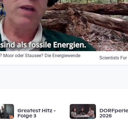
z? Moor oder Stausee? Die Energiewende
Scientists For
Greatest Hitz -
DORFperlen
Folge 3
2026