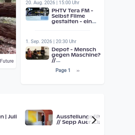
20. Aug. 2026 | 15:00 Uhr
PHTV Tera FM -
Selbst Filme
gestalten - ein
Beitrag zur
medienpädagigischen
Schulentwicklung
1. Sep. 2026 | 20:30 Uhr
Depot - Mensch
gegen Maschine?
//
 Future
Jahresschwerpunkt:
Seitennummerierung
Next page
Page 1
››
Übergänge /
Transitions
 | Juli
Ausstellungsfilm
// Sepp Auer. Linie
· Fläche · Raum