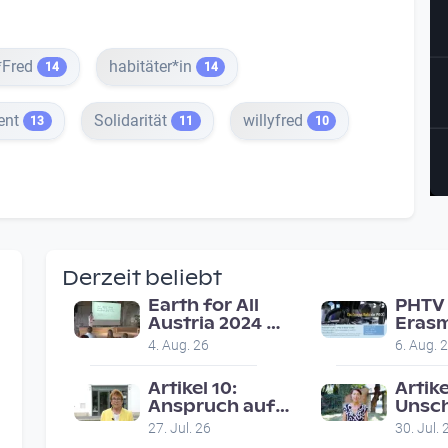
*Fred
habitäter*in
14
14
ent
Solidarität
willyfred
13
11
10
Derzeit beliebt
Earth for All
PHTV 
Austria 2024 |
Erasm
Veranstaltung
in Li
4. Aug. 26
6. Aug. 
am 8.7.2024
on ro
reco
Artikel 10:
Artike
Anspruch auf
Unsc
faires
27. Jul. 26
30. Jul. 
Gerichtsverfahren