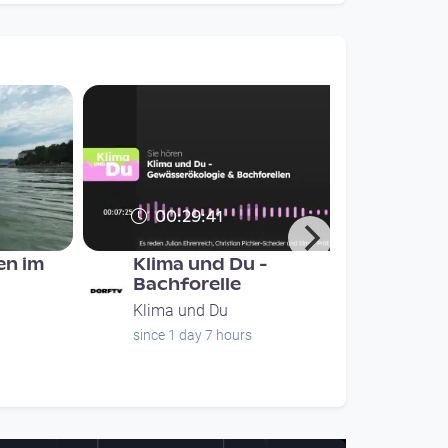
00:29:41
n im
Klima und Du -
Bachforelle
Klima und Du
since 1 day 7 hours