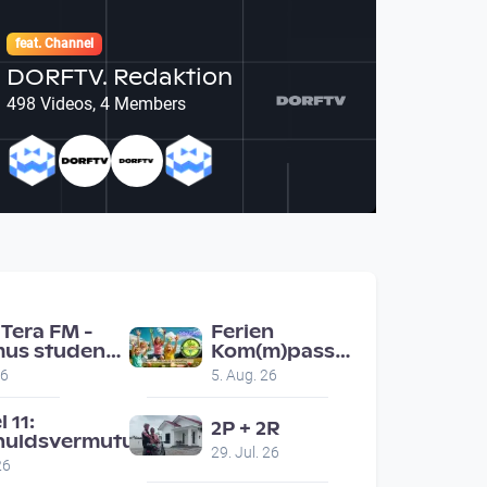
feat. Channel
DORFTV. Redaktion
498 Videos, 4 Members
Tera FM -
Ferien
us students
Kom(m)pass
nz ask people
Engerwitzdorf
26
5. Aug. 26
ad for
Bunte
mmendations
Hundestunde
l 11:
2P + 2R
huldsvermutung
29. Jul. 26
26