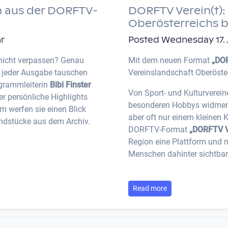
 aus der DORFTV-
DORFTV Verein(t): 
Oberösterreichs 
hr
Posted Wednesday 17. Ju
nicht verpassen? Genau
Mit dem neuen Format
„DOR
n jeder Ausgabe tauschen
Vereinslandschaft Oberöste
ogrammleiterin
Bibi Finster
Von Sport- und Kulturverein
r persönliche Highlights
besonderen Hobbys widmen: V
 werfen sie einen Blick
aber oft nur einem kleinen 
ndstücke aus dem Archiv.
DORFTV-Format
„DORFTV V
Region eine Plattform und 
Menschen dahinter sichtbar
Read more