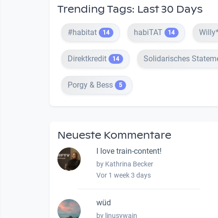
Trending Tags: Last 30 Days
#habitat
habiTAT
Willy
14
14
Direktkredit
Solidarisches Statem
14
Porgy & Bess
5
Neueste Kommentare
I love train-content!
by Kathrina Becker
Vor 1 week 3 days
wüd
by linusywain