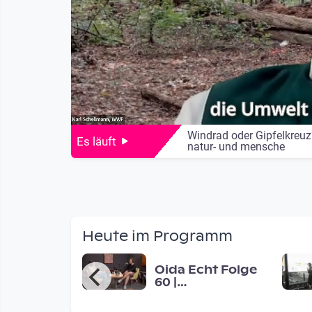
Windrad oder Gipfelkreu
Es läuft
natur- und mensche
Heute im Programm
era FM -
Oida Echt Folge
s students
60 |
 ask people
7Stundenpeter
d for