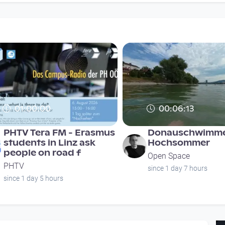
01:00:00
00:06:13
PHTV Tera FM - Erasmus
Donauschwimme
students in Linz ask
Hochsommer
people on road f
Open Space
PHTV
since 1 day 7 hours
since 1 day 5 hours