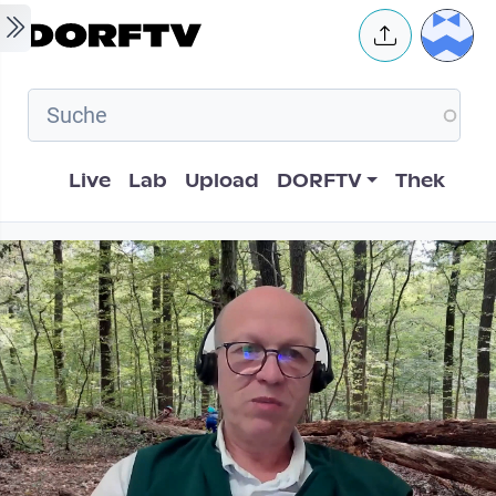
Skip to main content
User 
Hauptnavigation
Live
Lab
Upload
DORFTV
Thek