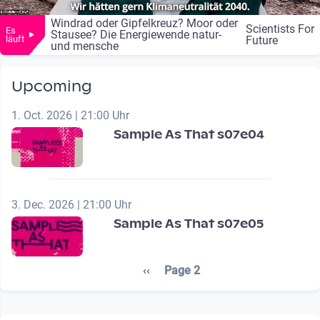
Windrad oder Gipfelkreuz? Moor oder
Scientists For
Es
Stausee? Die Energiewende natur-
läuft
Future
und mensche
Upcoming
1. Oct. 2026 | 21:00 Uhr
Sample As That s07e04
3. Dec. 2026 | 21:00 Uhr
Sample As That s07e05
Seitennummerierung
Previous page
‹‹
Page 2