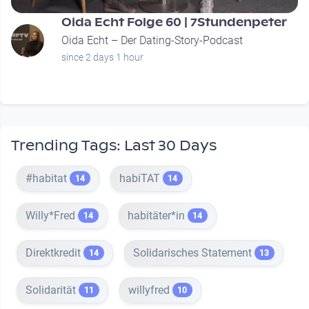
Oida Echt Folge 60 | 7Stundenpeter
Oida Echt – Der Dating-Story-Podcast
since 2 days 1 hour
Trending Tags: Last 30 Days
#habitat
habiTAT
14
14
Willy*Fred
habitäter*in
14
14
Direktkredit
Solidarisches Statement
14
13
Solidarität
willyfred
11
10