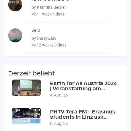
by Kathrina Becker
Vor 1 week 4 days
wüd
by linusywain
Vor 2 weeks 3 days
wow amazing, superior!!!!
by Verena Treul
Derzeit beliebt
Vor 2 weeks 4 days
Earth for All Austria 2024
| Veranstaltung am
Coole Sendung, tolle…
8.7.2024
4. Aug. 26
by ulrich
Vor 1 month 2 weeks
PHTV Tera FM - Erasmus
students in Linz ask
people on road for
Eure Show war super :-)…
6. Aug. 26
recommendations