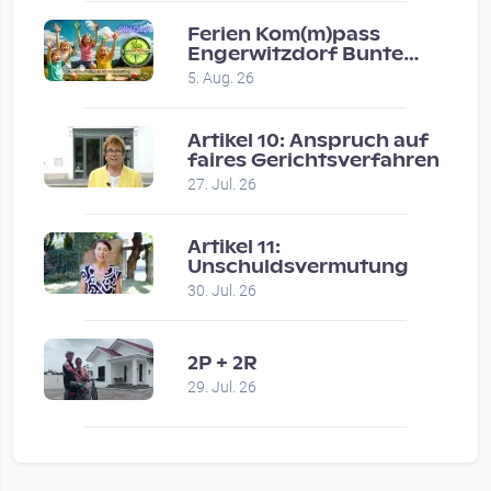
by miklas_wauzler
Vor 1 month 2 weeks
Ferien Kom(m)pass
Engerwitzdorf Bunte
Hundestunde
5. Aug. 26
Artikel 10: Anspruch auf
faires Gerichtsverfahren
27. Jul. 26
Artikel 11:
Unschuldsvermutung
30. Jul. 26
2P + 2R
29. Jul. 26