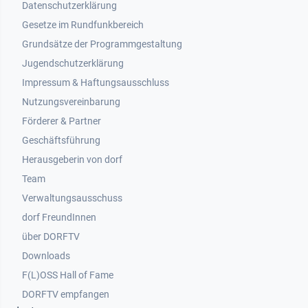
Datenschutzerklärung
Gesetze im Rundfunkbereich
Grundsätze der Programmgestaltung
Jugendschutzerklärung
Impressum & Haftungsausschluss
Nutzungsvereinbarung
Footer 2
Förderer & Partner
Geschäftsführung
Herausgeberin von dorf
Team
Verwaltungsausschuss
dorf FreundInnen
Footer 3
über DORFTV
Downloads
F(L)OSS Hall of Fame
Footer 4
DORFTV empfangen