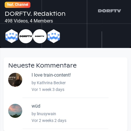
feat. Channel
DORFTV. Redaktion
498 Videos, 4 Members
Neueste Kommentare
I love train-content!
by Kathrina Becker
Vor 1 week 3 days
wüd
by linusywain
Vor 2 weeks 2 days