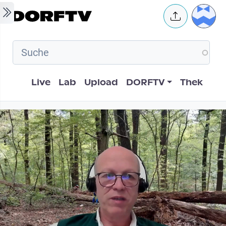
Skip to main content
User 
Hauptnavigation
Live
Lab
Upload
DORFTV
Thek