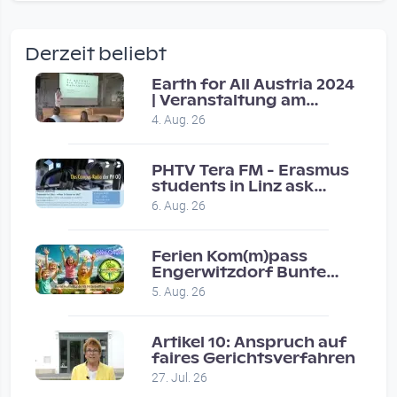
wow amazing, superior!!!!
by Verena Treul
Derzeit beliebt
Vor 2 weeks 3 days
Earth for All Austria 2024
| Veranstaltung am
Coole Sendung, tolle…
8.7.2024
4. Aug. 26
by ulrich
Vor 1 month 2 weeks
PHTV Tera FM - Erasmus
students in Linz ask
people on road for
Eure Show war super :-)…
6. Aug. 26
recommendations
by miklas_wauzler
Vor 1 month 2 weeks
Ferien Kom(m)pass
Engerwitzdorf Bunte
Hundestunde
5. Aug. 26
Artikel 10: Anspruch auf
faires Gerichtsverfahren
27. Jul. 26