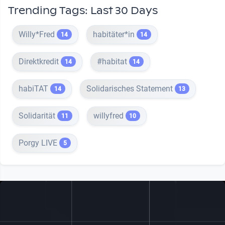
Trending Tags: Last 30 Days
Willy*Fred
habitäter*in
14
14
Direktkredit
#habitat
14
14
habiTAT
Solidarisches Statement
14
13
Solidarität
willyfred
11
10
Porgy LIVE
5