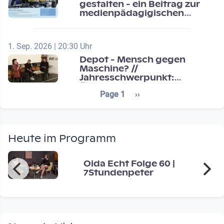
gestalten - ein Beitrag zur
medienpädagigischen
Schulentwicklung
1. Sep. 2026 | 20:30 Uhr
Depot - Mensch gegen
Maschine? //
Jahresschwerpunkt:
Übergänge / Transitions
Seitennummerierung
Next page
Page 1
››
Heute im Programm
Oida Echt Folge 60 |
7Stundenpeter