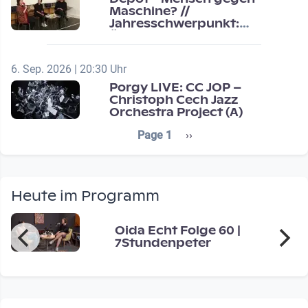
Maschine? //
Jahresschwerpunkt:
Übergänge / Transitions
6. Sep. 2026 | 20:30 Uhr
Porgy LIVE: CC JOP –
Christoph Cech Jazz
Orchestra Project (A)
Seitennummerierung
Next page
Page 1
››
Heute im Programm
Oida Echt Folge 60 |
7Stundenpeter