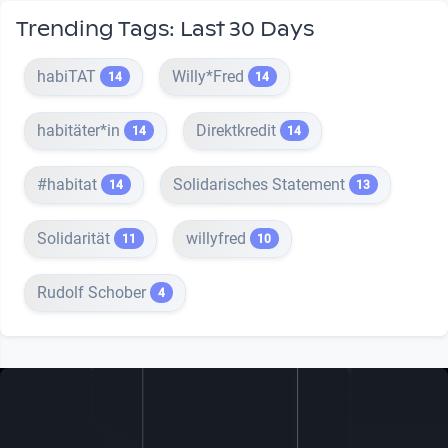
Trending Tags: Last 30 Days
habiTAT
Willy*Fred
14
14
habitäter*in
Direktkredit
14
14
#habitat
Solidarisches Statement
14
13
Solidarität
willyfred
11
10
Rudolf Schober
4