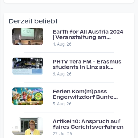
wow amazing, superior!!!!
by Verena Treul
Derzeit beliebt
Vor 2 weeks 4 days
Earth for All Austria 2024
| Veranstaltung am
Coole Sendung, tolle…
8.7.2024
4. Aug. 26
by ulrich
Vor 1 month 2 weeks
PHTV Tera FM - Erasmus
students in Linz ask
people on road for
Eure Show war super :-)…
6. Aug. 26
recommendations
by miklas_wauzler
Vor 1 month 2 weeks
Ferien Kom(m)pass
Engerwitzdorf Bunte
Hundestunde
5. Aug. 26
Artikel 10: Anspruch auf
faires Gerichtsverfahren
27. Jul. 26