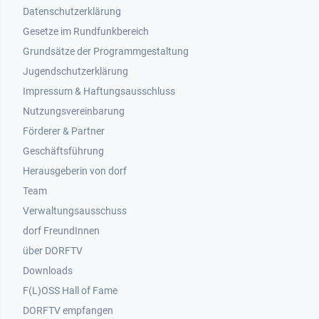
Datenschutzerklärung
Gesetze im Rundfunkbereich
Grundsätze der Programmgestaltung
Jugendschutzerklärung
Impressum & Haftungsausschluss
Nutzungsvereinbarung
Footer 2
Förderer & Partner
Geschäftsführung
Herausgeberin von dorf
Team
Verwaltungsausschuss
dorf FreundInnen
Footer 3
über DORFTV
Downloads
F(L)OSS Hall of Fame
Footer 4
DORFTV empfangen