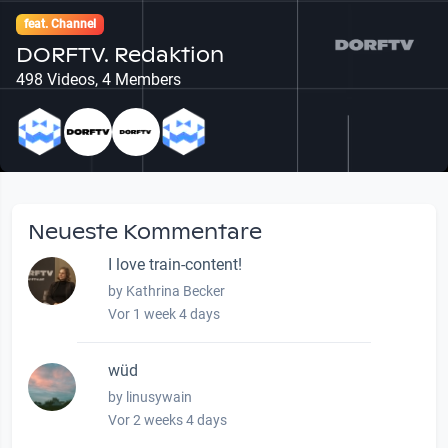
feat. Channel
DORFTV. Redaktion
498 Videos, 4 Members
Neueste Kommentare
I love train-content!
by Kathrina Becker
Vor 1 week 4 days
wüd
by linusywain
Vor 2 weeks 4 days