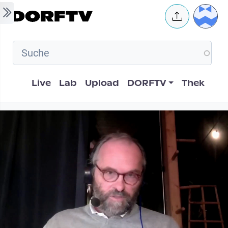
Skip to main content
User 
Hauptnavigation
Live
Lab
Upload
DORFTV
Thek