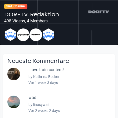
feat. Channel
DORFTV. Redaktion
498 Videos, 4 Members
Neueste Kommentare
I love train-content!
by Kathrina Becker
Vor 1 week 3 days
wüd
by linusywain
Vor 2 weeks 2 days