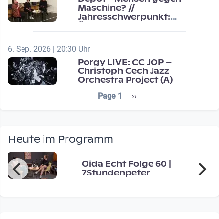
Maschine? //
Jahresschwerpunkt:
Übergänge / Transitions
6. Sep. 2026 | 20:30 Uhr
Porgy LIVE: CC JOP –
Christoph Cech Jazz
Orchestra Project (A)
Seitennummerierung
Next page
Page 1
››
Heute im Programm
Oida Echt Folge 60 |
7Stundenpeter