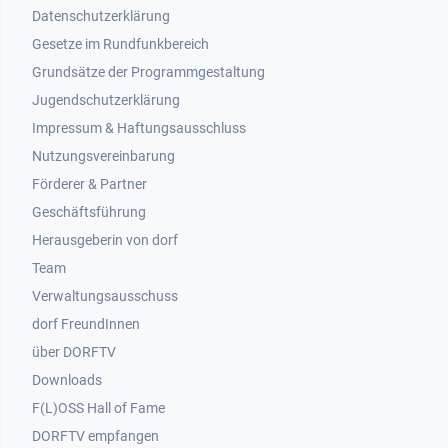
Datenschutzerklärung
Gesetze im Rundfunkbereich
Grundsätze der Programmgestaltung
Jugendschutzerklärung
Impressum & Haftungsausschluss
Nutzungsvereinbarung
Footer 2
Förderer & Partner
Geschäftsführung
Herausgeberin von dorf
Team
Verwaltungsausschuss
dorf FreundInnen
Footer 3
über DORFTV
Downloads
F(L)OSS Hall of Fame
Footer 4
DORFTV empfangen