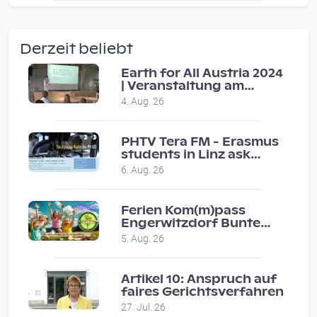
wow amazing, superior!!!!
by Verena Treul
Derzeit beliebt
Vor 2 weeks 3 days
Earth for All Austria 2024
| Veranstaltung am
Coole Sendung, tolle…
8.7.2024
4. Aug. 26
by ulrich
Vor 1 month 2 weeks
PHTV Tera FM - Erasmus
students in Linz ask
people on road for
Eure Show war super :-)…
6. Aug. 26
recommendations
by miklas_wauzler
Vor 1 month 2 weeks
Ferien Kom(m)pass
Engerwitzdorf Bunte
Hundestunde
5. Aug. 26
Artikel 10: Anspruch auf
faires Gerichtsverfahren
27. Jul. 26