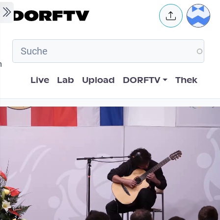
Skip to main content
User 
m
Hauptnavigation
Live
Lab
Upload
DORFTV
Thek