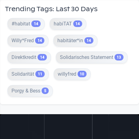
Trending Tags: Last 30 Days
#habitat
habiTAT
14
14
Willy*Fred
habitäter*in
14
14
Direktkredit
Solidarisches Statement
14
13
Solidarität
willyfred
11
10
Porgy & Bess
5