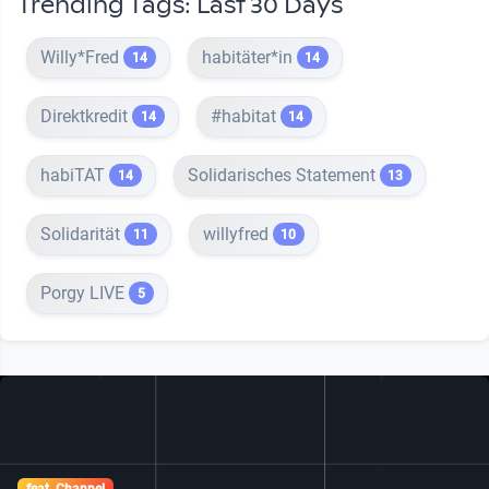
Trending Tags: Last 30 Days
Willy*Fred
habitäter*in
14
14
Direktkredit
#habitat
14
14
habiTAT
Solidarisches Statement
14
13
Solidarität
willyfred
11
10
Porgy LIVE
5