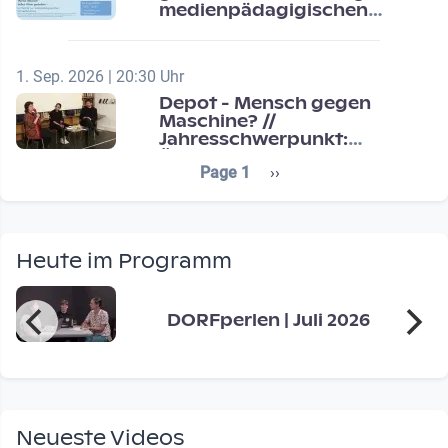
medienpädagigischen
Schulentwicklung
1. Sep. 2026 | 20:30 Uhr
Depot - Mensch gegen
Maschine? //
Jahresschwerpunkt:
Übergänge / Transitions
Seitennummerierung
Next page
Page 1
››
Heute im Programm
DORFperlen | Juli 2026
Neueste Videos