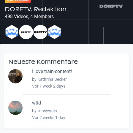
feat. Channel
DORFTV. Redaktion
498 Videos, 4 Members
Neueste Kommentare
I love train-content!
by Kathrina Becker
Vor 1 week 2 days
wüd
by linusywain
Vor 2 weeks 1 day