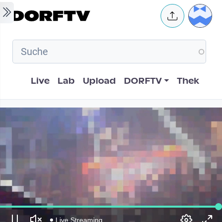
Skip to main content
User 
Hauptnavigation
Live
Lab
Upload
DORFTV
Thek
Live Streaming