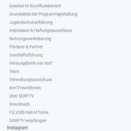
Gesetze im Rundfunkbereich
Grundsätze der Programmgestaltung
Jugendschutzerklärung
Impressum & Haftungsausschluss
Nutzungsvereinbarung
Footer 2
Förderer & Partner
Geschäftsführung
Herausgeberin von dorf
Team
Verwaltungsausschuss
dorf FreundInnen
Footer 3
über DORFTV
Downloads
F(L)OSS Hall of Fame
Footer 4
DORFTV empfangen
Instagram