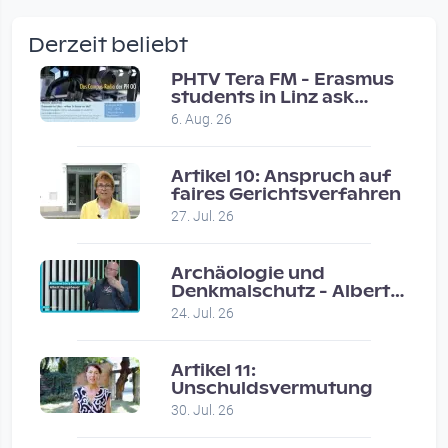
wow amazing, superior!!!!
by Verena Treul
Derzeit beliebt
Vor 2 weeks 2 days
PHTV Tera FM - Erasmus
students in Linz ask
Coole Sendung, tolle…
people on road for
6. Aug. 26
recommendations
by ulrich
Vor 1 month 1 week
Artikel 10: Anspruch auf
faires Gerichtsverfahren
Eure Show war super :-)…
27. Jul. 26
by miklas_wauzler
Vor 1 month 2 weeks
Archäologie und
Denkmalschutz - Albert
Neugebauer / Studio
24. Jul. 26
Wels
Artikel 11:
Unschuldsvermutung
30. Jul. 26