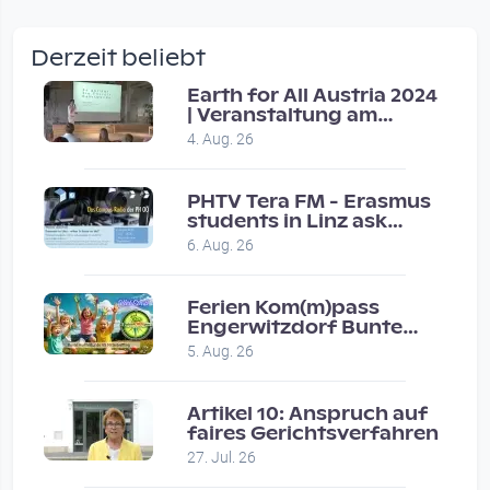
wow amazing, superior!!!!
by Verena Treul
Derzeit beliebt
Vor 2 weeks 3 days
Earth for All Austria 2024
| Veranstaltung am
Coole Sendung, tolle…
8.7.2024
4. Aug. 26
by ulrich
Vor 1 month 2 weeks
PHTV Tera FM - Erasmus
students in Linz ask
people on road for
Eure Show war super :-)…
6. Aug. 26
recommendations
by miklas_wauzler
Vor 1 month 2 weeks
Ferien Kom(m)pass
Engerwitzdorf Bunte
Hundestunde
5. Aug. 26
Artikel 10: Anspruch auf
faires Gerichtsverfahren
27. Jul. 26