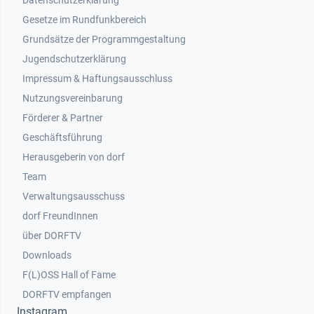
Datenschutzerklärung
Gesetze im Rundfunkbereich
Grundsätze der Programmgestaltung
Jugendschutzerklärung
Impressum & Haftungsausschluss
Nutzungsvereinbarung
Footer 2
Förderer & Partner
Geschäftsführung
Herausgeberin von dorf
Team
Verwaltungsausschuss
dorf FreundInnen
Footer 3
über DORFTV
Downloads
F(L)OSS Hall of Fame
Footer 4
DORFTV empfangen
Instagram