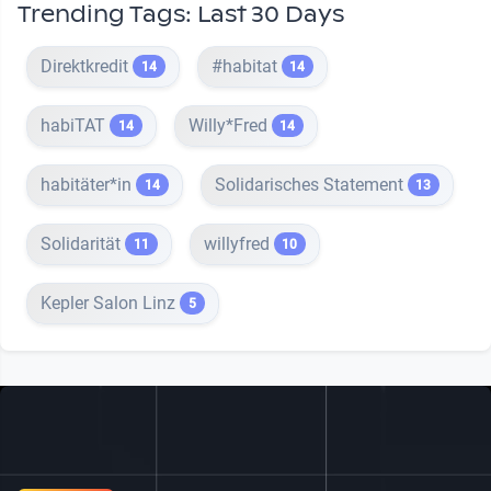
Trending Tags: Last 30 Days
Direktkredit
#habitat
14
14
habiTAT
Willy*Fred
14
14
habitäter*in
Solidarisches Statement
14
13
Solidarität
willyfred
11
10
Kepler Salon Linz
5