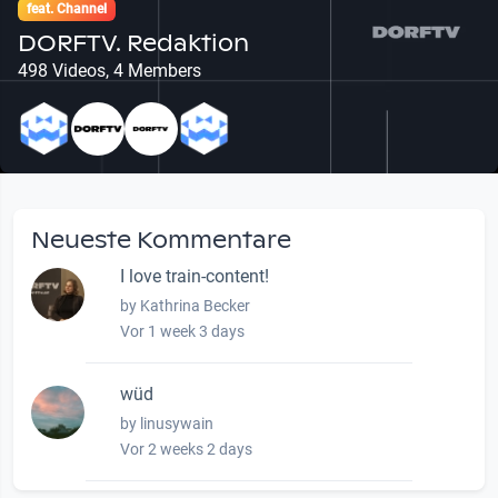
feat. Channel
DORFTV. Redaktion
498 Videos, 4 Members
Neueste Kommentare
I love train-content!
by Kathrina Becker
Vor 1 week 3 days
wüd
by linusywain
Vor 2 weeks 2 days