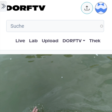
Skip to main content
User 
Hauptnavigation
Live
Lab
Upload
DORFTV
Thek