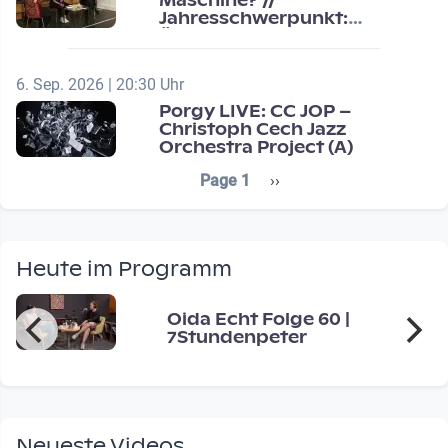
Maschine? //
Jahresschwerpunkt:
Übergänge / Transitions
6. Sep. 2026 | 20:30 Uhr
Porgy LIVE: CC JOP –
Christoph Cech Jazz
Orchestra Project (A)
Seitennummerierung
Next page
Page 1
››
Heute im Programm
Oida Echt Folge 60 |
7Stundenpeter
Neueste Videos