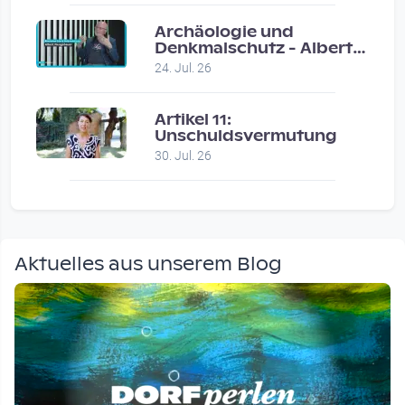
Archäologie und
Denkmalschutz - Albert
Neugebauer / Studio
24. Jul. 26
Wels
Artikel 11:
Unschuldsvermutung
30. Jul. 26
Aktuelles aus unserem Blog