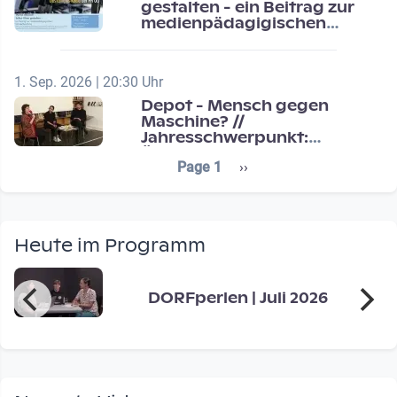
gestalten - ein Beitrag zur
medienpädagigischen
Schulentwicklung
1. Sep. 2026 | 20:30 Uhr
Depot - Mensch gegen
Maschine? //
Jahresschwerpunkt:
Übergänge / Transitions
Seitennummerierung
Next page
Page 1
››
Heute im Programm
DORFperlen | Juli 2026