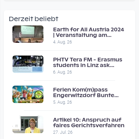
wow amazing, superior!!!!
by Verena Treul
Derzeit beliebt
Vor 2 weeks 2 days
Earth for All Austria 2024
| Veranstaltung am
Coole Sendung, tolle…
8.7.2024
4. Aug. 26
by ulrich
Vor 1 month 1 week
PHTV Tera FM - Erasmus
students in Linz ask
people on road for
Eure Show war super :-)…
6. Aug. 26
recommendations
by miklas_wauzler
Vor 1 month 2 weeks
Ferien Kom(m)pass
Engerwitzdorf Bunte
Hundestunde
5. Aug. 26
Artikel 10: Anspruch auf
faires Gerichtsverfahren
27. Jul. 26