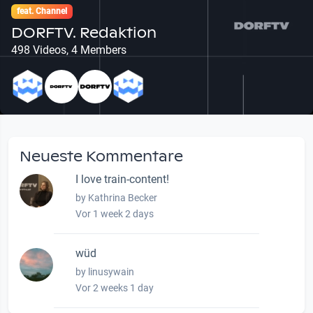
feat. Channel
DORFTV. Redaktion
498 Videos, 4 Members
Neueste Kommentare
I love train-content!
by Kathrina Becker
Vor 1 week 2 days
wüd
by linusywain
Vor 2 weeks 1 day