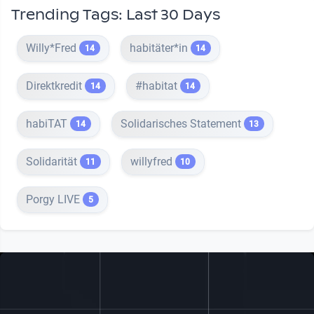
Trending Tags: Last 30 Days
Willy*Fred
habitäter*in
14
14
Direktkredit
#habitat
14
14
habiTAT
Solidarisches Statement
14
13
Solidarität
willyfred
11
10
Porgy LIVE
5