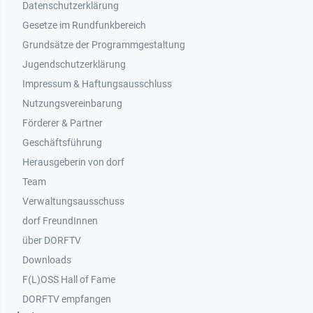
Datenschutzerklärung
Gesetze im Rundfunkbereich
Grundsätze der Programmgestaltung
Jugendschutzerklärung
Impressum & Haftungsausschluss
Nutzungsvereinbarung
Footer 2
Förderer & Partner
Geschäftsführung
Herausgeberin von dorf
Team
Verwaltungsausschuss
dorf FreundInnen
Footer 3
über DORFTV
Downloads
F(L)OSS Hall of Fame
Footer 4
DORFTV empfangen