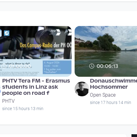
01:00:00
00:06:13
PHTV Tera FM - Erasmus
Donauschwimme
students in Linz ask
Hochsommer
people on road f
Open Space
PHTV
since 17 hours 14 min
since 15 hours 13 min