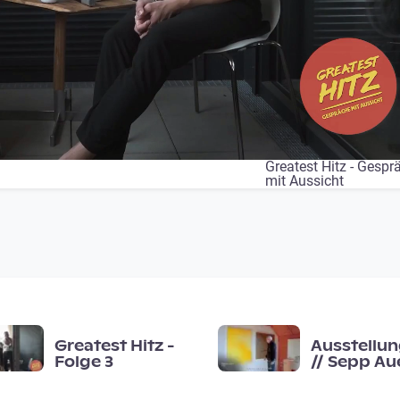
Greatest Hitz - Gespr
mit Aussicht
Greatest Hitz -
Ausstellun
Folge 3
// Sepp Aue
· Fläche ·