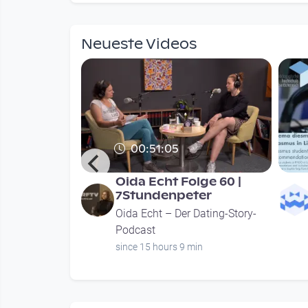
mendations
Neueste Videos
00:51:05
 Austria
Oida Echt Folge 60 |
staltung am
7Stundenpeter
Oida Echt – Der Dating-Story-
ture
Podcast
urs
since 15 hours 9 min