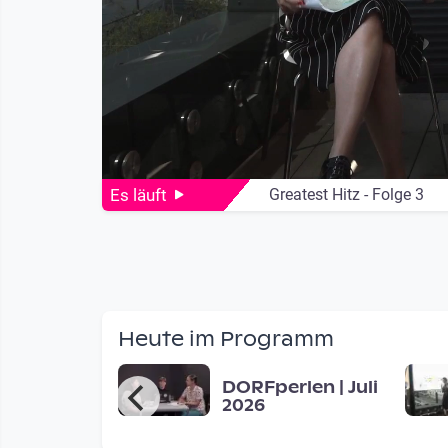
Es läuft
Greatest Hitz - Folge 3
Live Streaming
Heute im Programm
era FM -
DORFperlen | Juli
s students
2026
 ask people
d for