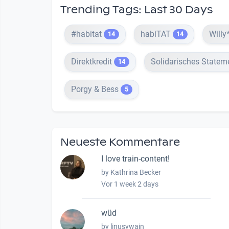
Trending Tags: Last 30 Days
#habitat
habiTAT
Willy
14
14
Direktkredit
Solidarisches Statem
14
Porgy & Bess
5
Neueste Kommentare
I love train-content!
by Kathrina Becker
Vor 1 week 2 days
wüd
by linusywain