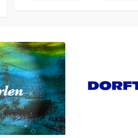
Neug
Studi