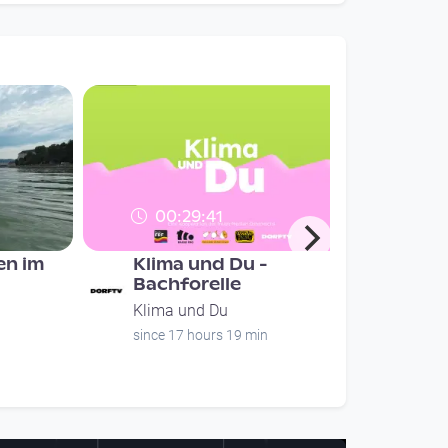
00:29:41
n im
Klima und Du -
Bachforelle
Klima und Du
since 17 hours 19 min