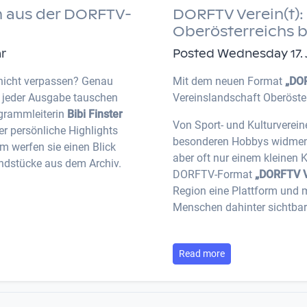
 aus der DORFTV-
DORFTV Verein(t): 
Oberösterreichs 
hr
Posted Wednesday 17. Ju
nicht verpassen? Genau
Mit dem neuen Format
„DOR
n jeder Ausgabe tauschen
Vereinslandschaft Oberöste
ogrammleiterin
Bibi Finster
Von Sport- und Kulturverein
r persönliche Highlights
besonderen Hobbys widmen: V
 werfen sie einen Blick
aber oft nur einem kleinen 
ndstücke aus dem Archiv.
DORFTV-Format
„DORFTV V
Region eine Plattform und 
Menschen dahinter sichtbar
Read more