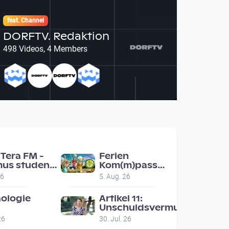
feat. Channel
DORFTV. Redaktion
498 Videos, 4 Members
Tera FM -
Ferien
us students
Kom(m)pass
nz ask people
Engerwitzdorf
26
5. Aug. 26
ad for
Bunte
mmendations
Hundestunde
ologie
Artikel 11:
Unschuldsvermutung
malschutz
26
30. Jul. 26
ert