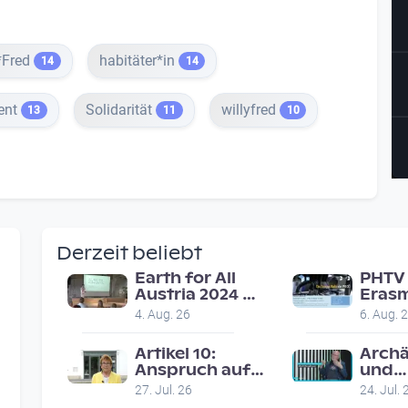
*Fred
habitäter*in
14
14
ent
Solidarität
willyfred
13
11
10
Derzeit beliebt
Earth for All
PHTV 
Austria 2024 |
Erasm
Veranstaltung
in Li
4. Aug. 26
6. Aug. 
am 8.7.2024
on ro
reco
Artikel 10:
Archä
Anspruch auf
und
faires
Denk
27. Jul. 26
24. Jul. 
Gerichtsverfahren
- Alb