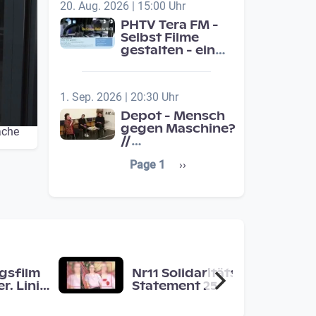
20. Aug. 2026 | 15:00 Uhr
PHTV Tera FM -
Selbst Filme
gestalten - ein
Beitrag zur
medienpädagigischen
Schulentwicklung
1. Sep. 2026 | 20:30 Uhr
Depot - Mensch
gegen Maschine?
äche
//
Jahresschwerpunkt:
Seitennummerierung
Next page
Page 1
››
Übergänge /
Transitions
gsfilm
Nr11 Solidaritäts-
r. Linie
Statement 25
 Raum