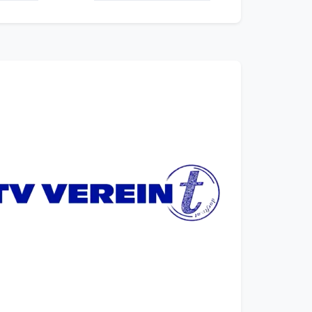
ebauer /
o Wels