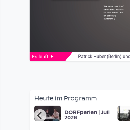
Es läuft
Patrick Huber (Berlin) und
Heute im Programm
era FM -
DORFperlen | Juli
s students
2026
 ask people
d for