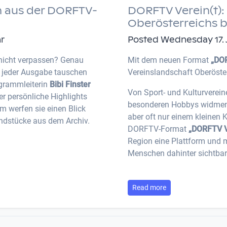
 aus der DORFTV-
DORFTV Verein(t): 
Oberösterreichs 
hr
Posted Wednesday 17. Ju
nicht verpassen? Genau
Mit dem neuen Format
„DOR
n jeder Ausgabe tauschen
Vereinslandschaft Oberöste
ogrammleiterin
Bibi Finster
Von Sport- und Kulturverein
r persönliche Highlights
besonderen Hobbys widmen: V
 werfen sie einen Blick
aber oft nur einem kleinen 
ndstücke aus dem Archiv.
DORFTV-Format
„DORFTV V
Region eine Plattform und 
Menschen dahinter sichtbar
Read more