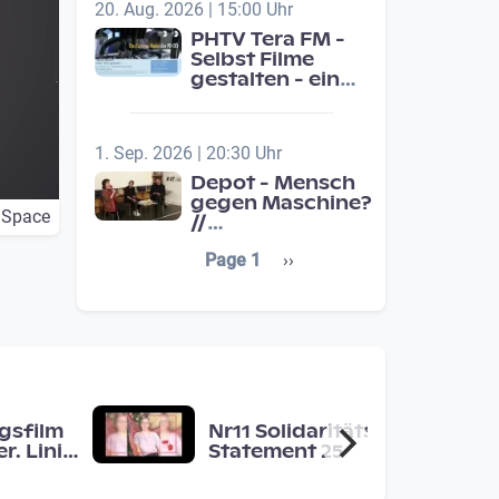
20. Aug. 2026 | 15:00 Uhr
PHTV Tera FM -
Selbst Filme
gestalten - ein
Beitrag zur
medienpädagigischen
Schulentwicklung
1. Sep. 2026 | 20:30 Uhr
Depot - Mensch
gegen Maschine?
 Space
//
Jahresschwerpunkt:
Seitennummerierung
Next page
Page 1
››
Übergänge /
Transitions
gsfilm
Nr11 Solidaritäts-
r. Linie
Statement 25
 Raum