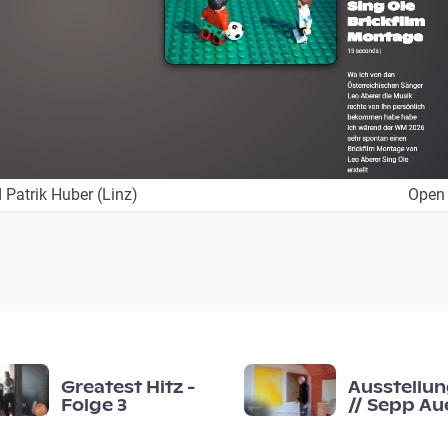
 Patrik Huber (Linz)
Open
Greatest Hitz -
Ausstellun
Folge 3
// Sepp Aue
· Fläche ·