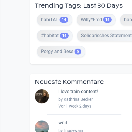
Trending Tags: Last 30 Days
habiTAT
Willy*Fred
hab
14
14
#habitat
Solidarisches Statemen
14
Porgy and Bess
5
Neueste Kommentare
I love train-content!
by Kathrina Becker
Vor 1 week 2 days
wüd
by linusywain