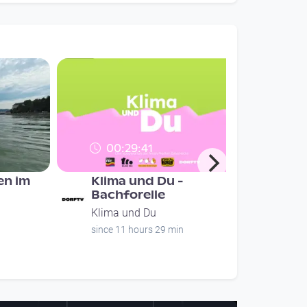
00:29:41
n im
Klima und Du -
Bachforelle
Klima und Du
since 11 hours 29 min