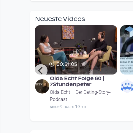
mendations
Neueste Videos
00:51:05
 Austria
Oida Echt Folge 60 |
staltung am
7Stundenpeter
Oida Echt – Der Dating-Story-
ture
Podcast
urs
since 9 hours 19 min