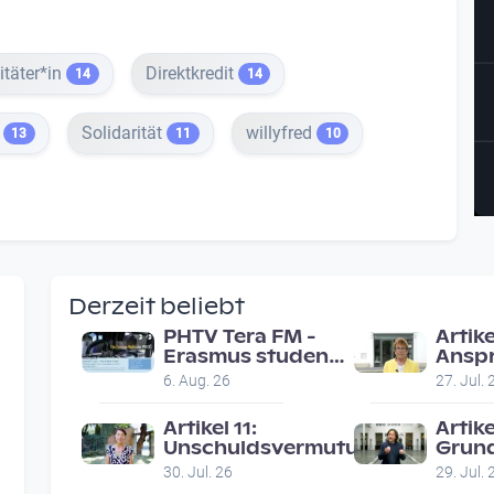
itäter*in
Direktkredit
14
14
t
Solidarität
willyfred
13
11
10
Derzeit beliebt
PHTV Tera FM -
Artike
Erasmus students
Anspr
in Linz ask people
faire
6. Aug. 26
27. Jul. 
on road for
Geric
recommendations
Artikel 11:
Artike
Unschuldsvermutung
Grund
30. Jul. 26
29. Jul. 