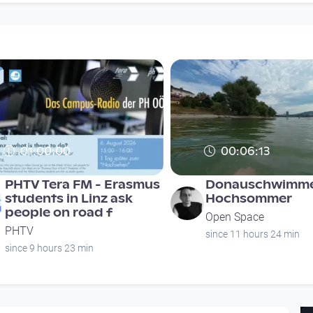
01:00:00
00:06:13
PHTV Tera FM - Erasmus
Donauschwimme
students in Linz ask
Hochsommer
people on road f
Open Space
PHTV
since 11 hours 24 min
since 9 hours 23 min