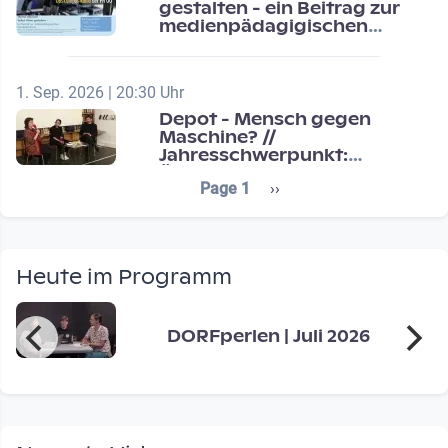
gestalten - ein Beitrag zur
medienpädagigischen
Schulentwicklung
1. Sep. 2026 | 20:30 Uhr
Depot - Mensch gegen
Maschine? //
Jahresschwerpunkt:
Übergänge / Transitions
Seitennummerierung
Next page
Page 1
››
Heute im Programm
DORFperlen | Juli 2026