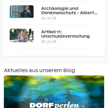
Archäologie und
Denkmalschutz - Albert
Neugebauer / Studio
24. Jul. 26
Wels
Artikel 11:
Unschuldsvermutung
30. Jul. 26
Aktuelles aus unserem Blog