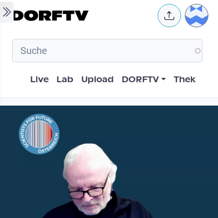
Skip to main content
User 
Hauptnavigation
Live
Lab
Upload
DORFTV
Thek