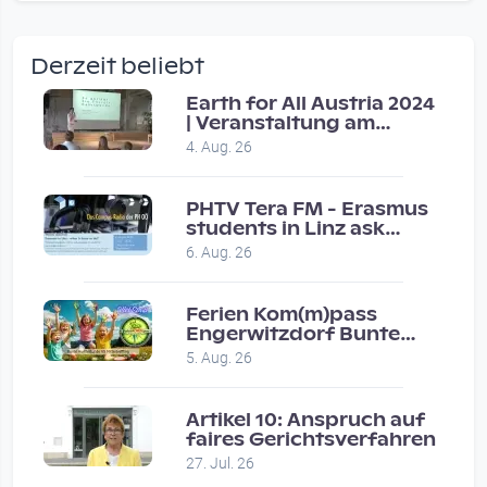
wow amazing, superior!!!!
by Verena Treul
Derzeit beliebt
Vor 2 weeks 2 days
Earth for All Austria 2024
| Veranstaltung am
Coole Sendung, tolle…
8.7.2024
4. Aug. 26
by ulrich
Vor 1 month 1 week
PHTV Tera FM - Erasmus
students in Linz ask
people on road for
Eure Show war super :-)…
6. Aug. 26
recommendations
by miklas_wauzler
Vor 1 month 2 weeks
Ferien Kom(m)pass
Engerwitzdorf Bunte
Hundestunde
5. Aug. 26
Artikel 10: Anspruch auf
faires Gerichtsverfahren
27. Jul. 26