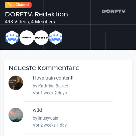
feat. Channel
DORFTV. Redaktion
498 Videos, 4 Members
Neueste Kommentare
I love train-content!
by Kathrina Becker
Vor 1 week 2 days
wüd
by linusywain
Vor 2 weeks 1 day