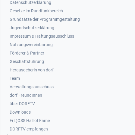
Datenschutzerklärung
Gesetze im Rundfunkbereich
Grundsätze der Programmgestaltung
Jugendschutzerklärung
Impressum & Haftungsausschluss
Nutzungsvereinbarung
Footer 2
Förderer & Partner
Geschäftsführung
Herausgeberin von dorf
Team
Verwaltungsausschuss
dorf FreundInnen
Footer 3
über DORFTV
Downloads
F(L)OSS Hall of Fame
Footer 4
DORFTV empfangen