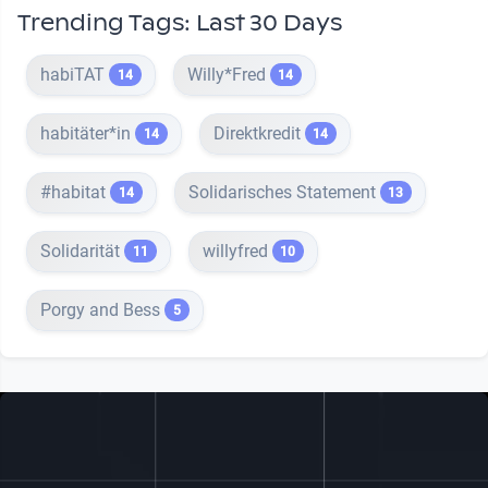
Trending Tags: Last 30 Days
habiTAT
Willy*Fred
14
14
habitäter*in
Direktkredit
14
14
#habitat
Solidarisches Statement
14
13
Solidarität
willyfred
11
10
Porgy and Bess
5