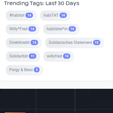
Trending Tags: Last 30 Days
#habitat
habiTAT
14
14
Willy*Fred
habitäter*in
14
14
Direktkredit
Solidarisches Statement
14
13
Solidarität
willyfred
11
10
Porgy & Bess
5