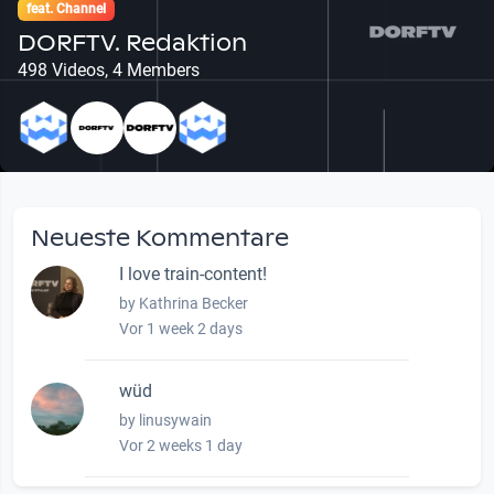
feat. Channel
DORFTV. Redaktion
498 Videos, 4 Members
Neueste Kommentare
I love train-content!
by Kathrina Becker
Vor 1 week 2 days
wüd
by linusywain
Vor 2 weeks 1 day