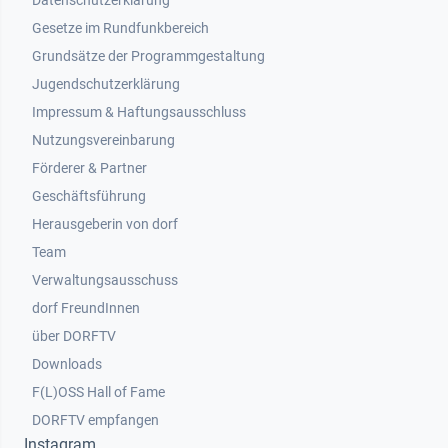
Datenschutzerklärung
Gesetze im Rundfunkbereich
Grundsätze der Programmgestaltung
Jugendschutzerklärung
Impressum & Haftungsausschluss
Nutzungsvereinbarung
Footer 2
Förderer & Partner
Geschäftsführung
Herausgeberin von dorf
Team
Verwaltungsausschuss
dorf FreundInnen
Footer 3
über DORFTV
Downloads
F(L)OSS Hall of Fame
Footer 4
DORFTV empfangen
Instagram