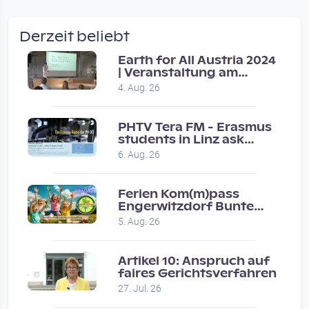
wow amazing, superior!!!!
by Verena Treul
Derzeit beliebt
Vor 2 weeks 2 days
Earth for All Austria 2024
| Veranstaltung am
Coole Sendung, tolle…
8.7.2024
4. Aug. 26
by ulrich
Vor 1 month 1 week
PHTV Tera FM - Erasmus
students in Linz ask
people on road for
Eure Show war super :-)…
6. Aug. 26
recommendations
by miklas_wauzler
Vor 1 month 2 weeks
Ferien Kom(m)pass
Engerwitzdorf Bunte
Hundestunde
5. Aug. 26
Artikel 10: Anspruch auf
faires Gerichtsverfahren
27. Jul. 26