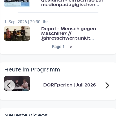
gestalten - ein Beitrag zur
medienpädagigischen
Schulentwicklung
1. Sep. 2026 | 20:30 Uhr
Depot - Mensch gegen
Maschine? //
Jahresschwerpunkt:
Übergänge / Transitions
Seitennummerierung
Next page
Page 1
››
Heute im Programm
DORFperlen | Juli 2026
Neueste Videos