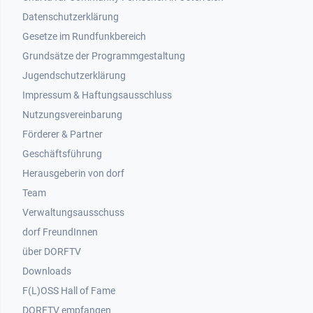
Datenschutzerklärung
Gesetze im Rundfunkbereich
Grundsätze der Programmgestaltung
Jugendschutzerklärung
Impressum & Haftungsausschluss
Nutzungsvereinbarung
Footer 2
Förderer & Partner
Geschäftsführung
Herausgeberin von dorf
Team
Verwaltungsausschuss
dorf FreundInnen
Footer 3
über DORFTV
Downloads
F(L)OSS Hall of Fame
Footer 4
DORFTV empfangen