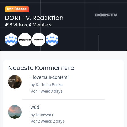
feat. Channel
DORFTV. Redaktion
498 Videos, 4 Members
Neueste Kommentare
I love train-content!
by Kathrina Becker
Vor 1 week 3 days
wüd
by linusywain
Vor 2 weeks 2 days