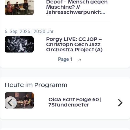
Depot - Mensch gegen
Maschine? //
Jahresschwerpunkt:
Übergänge / Transitions
6. Sep. 2026 | 20:30 Uhr
Porgy LIVE: CC JOP –
Christoph Cech Jazz
Orchestra Project (A)
Seitennummerierung
Next page
Page 1
››
Heute im Programm
Oida Echt Folge 60 |
7Stundenpeter