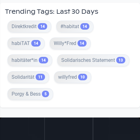
Trending Tags: Last 30 Days
Direktkredit
#habitat
14
14
habiTAT
Willy*Fred
14
14
habitäter*in
Solidarisches Statement
14
13
Solidarität
willyfred
11
10
Porgy & Bess
5