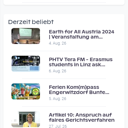
wow amazing, superior!!!!
by Verena Treul
Derzeit beliebt
Vor 2 weeks 3 days
Earth for All Austria 2024
| Veranstaltung am
Coole Sendung, tolle…
8.7.2024
4. Aug. 26
by ulrich
Vor 1 month 2 weeks
PHTV Tera FM - Erasmus
students in Linz ask
people on road for
Eure Show war super :-)…
6. Aug. 26
recommendations
by miklas_wauzler
Vor 1 month 2 weeks
Ferien Kom(m)pass
Engerwitzdorf Bunte
Hundestunde
5. Aug. 26
Artikel 10: Anspruch auf
faires Gerichtsverfahren
27. Jul. 26